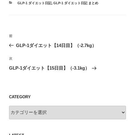
カ
GLP-1 ダイエット日記
,
GLP-1 ダイエット日記 まとめ
テ
ゴ
リ
ー
投
過
前
稿
去
GLP-1ダイエット【14日目】（-2.7kg）
ナ
の
ビ
投
次
次
稿
ゲ
の
GLP-1ダイエット【15日目】（-3.1kg）
投
ー
稿
シ
ョ
CATEGORY
ン
Category