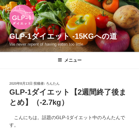
コ
ン
テ
ン
ツ
GLP-1ダイエット -15KGへの道
へ
We never repent of having eaten too little.
ス
キ
メニュー
ッ
プ
投
2020年8月13日
投稿者:
ろんたん
稿
GLP-1ダイエット【2週間終了後ま
日:
とめ】（-2.7kg）
こんにちは。話題のGLP-1ダイエット中のろんたんで
す。