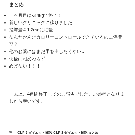
まとめ
一ヶ月目は-3.4kgで終了！
新しいクリニックに移りました
投与量を1.2mgに増量
なんだかんだカロリーコン
トロール
できているのに停滞
期？
他のお薬にはまだ手を出したくない…
便秘は相変わらず
めげない！！！
以上、4週間終了してのご報告でした。ご参考となりま
したら幸いです。
カ
GLP-1 ダイエット日記
,
GLP-1 ダイエット日記 まとめ