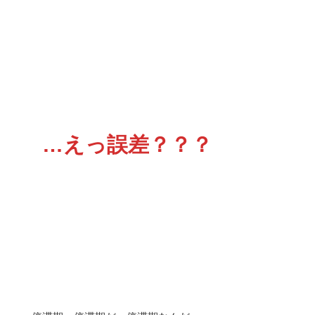
…えっ誤差？？？