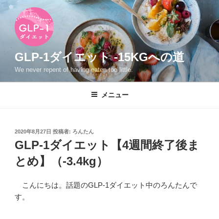
コ
ン
テ
ン
ツ
GLP-1ダイエット -15KGへの道
へ
We never repent of having eaten too little.
ス
キ
メニュー
ッ
プ
投
2020年8月27日
投稿者:
ろんたん
稿
GLP-1ダイエット【4週間終了後ま
日:
とめ】（-3.4kg）
こんにちは。話題のGLP-1ダイエット中のろんたんで
す。