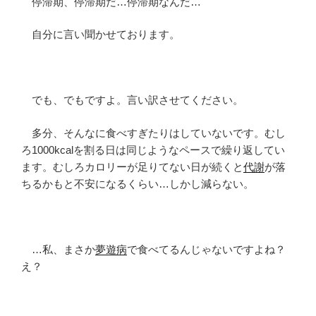
停滞期、停滞期だ…停滞期なんだ…
自分に言い聞かせております。
でも、でもですよ。言い訳させてください。
多分、そんなに食べすぎたりはしていないです。むし
ろ1000kcalを割る日は同じようなペースで繰り返してい
ます。むしろカロリーが足りてない日が続くと
代謝
が落
ちるかもと不安になるくらい…しかし減らない。
…私、まさか
夢遊病
で食べてるんじゃないですよね？
え？