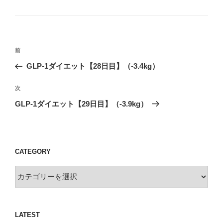
テ
ゴ
リ
ー
投
過
前
稿
去
GLP-1ダイエット【28日目】（-3.4kg）
ナ
の
ビ
投
次
次
稿
ゲ
の
GLP-1ダイエット【29日目】（-3.9kg）
投
ー
稿
シ
ョ
CATEGORY
ン
Category
LATEST