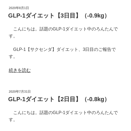
ダ
イ
投
2020年8月1日
稿
エ
GLP-1ダイエット【3日目】（-0.9kg）
日:
ッ
ト
こんにちは。話題のGLP-1ダイエット中のろんたんで
【4
す。
日
目】
GLP-1【サクセンダ】ダイエット、3日目のご報告で
（-1.0kg）”
す。
の
“GLP-
続きを読む
1
ダ
イ
投
2020年7月31日
稿
エ
GLP-1ダイエット【2日目】（-0.8kg）
日:
ッ
ト
こんにちは。話題のGLP-1ダイエット中のろんたんで
【3
す。
日