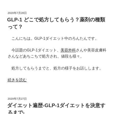
1
目
オ
標
ン
設
投
2020年7月28日
稿
ラ
GLP-1 どこで処方してもらう？薬剤の種類
定”
日:
イ
の
って？
ン
処
こんにちは。GLP-1ダイエット中のろんたんです。
方
の
今話題のGLP-1ダイエット、
美容外科
さんや美容皮膚科
流
さんなどあちこちで処方され、値段も様々。
れ”
の
処方してもらうまでと、処方の様子をお話しします。
“GLP-
続きを読む
1
ど
こ
投
2020年7月27日
稿
で
ダイエット遍歴-GLP-1ダイエットを決意す
日:
処
るまで-