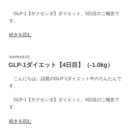
GLP-1【サクセンダ】ダイエット、5日目のご報告で
す。
“GLP-
続きを読む
1
ダ
イ
投
2020年8月2日
稿
エ
GLP-1ダイエット【4日目】（-1.0kg）
日:
ッ
ト
こんにちは。話題のGLP-1ダイエット中のろんたんで
【5
す。
日
目】
GLP-1【サクセンダ】ダイエット、4日目のご報告で
（-1.8kg）”
す。
の
“GLP-
続きを読む
1