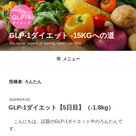
コ
ン
テ
ン
ツ
GLP-1ダイエット -15KGへの道
へ
We never repent of having eaten too little.
ス
キ
メニュー
ッ
プ
投稿者:
ろんたん
投
2020年8月3日
稿
GLP-1ダイエット【5日目】（-1.8kg）
日:
こんにちは。話題のGLP-1ダイエット中のろんたんで
す。