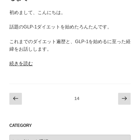
方
し
初めまして、こんにちは。
て
も
話題のGLP-1ダイエットを始めたろんたんです。
ら
う？
これまでのダイエット遍歴と、GLP-1を始めるに至った経
薬
緯をお話しします。
剤
の
“ダ
続きを読む
種
イ
類
エ
っ
ッ
て？”
ト
投
前
次
ページ
14
の
遍
の
の
稿
歴-
ペ
ペ
ナ
GLP-
ー
ー
ビ
1
CATEGORY
ジ
ジ
ダ
ゲ
Category
イ