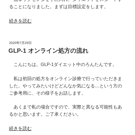
の
ることになりました。まずは目標設定をします。
“GLP-
続きを読む
1
ダ
イ
投
2020年7月29日
稿
エ
GLP-1 オンライン処方の流れ
日:
ッ
ト
こんにちは。GLP-1ダイエット中のろんたんです。
ス
タ
私は初回の処方をオンライン診療で行っていただきま
ー
した。やってみたいけどどんなか気になる…という方の
ト
ご参考用に、その様子をお話します。
時
あくまで私の場合ですので、実際と異なる可能性もあ
デ
るかと思います。ご了承ください。
ー
タ
“GLP-
続きを読む
と