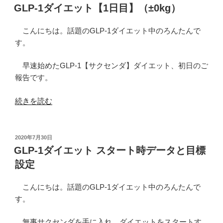
稿
セ
GLP-1ダイエット【1日目】（±0kg）
日:
ン
ダ
こんにちは。話題のGLP-1ダイエット中のろんたんで
の
す。
使
用
早速始めたGLP-1【サクセンダ】ダイエット、初日のご
方
報告です。
法
“GLP-
続きを読む
と
1
使
ダ
用
イ
感”
投
2020年7月30日
稿
エ
の
GLP-1ダイエット スタート時データと目標
日:
ッ
設定
ト
【1
こんにちは。話題のGLP-1ダイエット中のろんたんで
日
す。
目】
（±0kg）”
無事サクセンダを手に入れ、ダイエットをスタートす