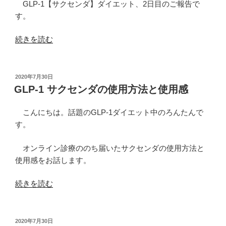
目】
GLP-1【サクセンダ】ダイエット、2日目のご報告で
（-0.9kg）”
す。
の
“GLP-
続きを読む
1
ダ
イ
投
2020年7月30日
稿
エ
GLP-1 サクセンダの使用方法と使用感
日:
ッ
ト
こんにちは。話題のGLP-1ダイエット中のろんたんで
【2
す。
日
目】
オンライン診療ののち届いたサクセンダの使用方法と
（-0.8kg）”
使用感をお話します。
の
“GLP-
続きを読む
1
サ
ク
投
2020年7月30日